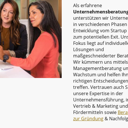
Als erfahrene
Unternehmensberatun
unterstützen wir Unter
in verschiedenen Phasen
Entwicklung vom Startup 
zum potentiellen Exit. Un
Fokus liegt auf individuell
Lösungen und
maßgeschneiderter Bera
Wir kümmern uns mittels
Managementberatung um
Wachstum und helfen Ihn
richtigen Entscheidungen
treffen. Vertrauen auch S
unsere Expertise in der
Unternehmensführung, 
Vertrieb & Marketing und
Fördermitteln sowie
Bera
zur Gründung
& Nachfolg