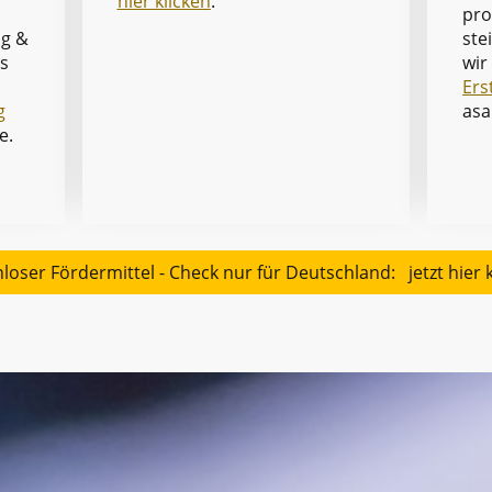
hier klicken
.
pro
ste
ng &
wir
is
Ers
asa
g
e.
loser Fördermittel - Check nur für Deutschland: jetzt hier k