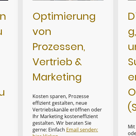
Optimierung
D
n
von
g
u
Prozessen,
u
Vertrieb &
S
Marketing
e
O
u
Kosten sparen, Prozesse
effizient gestalten, neue
(
Vertriebskanäle eröffnen oder
Ihr Marketing kosteneffizient
gestalten. Wir beraten Sie
Mit
gerne: Einfach
Email senden:
ode