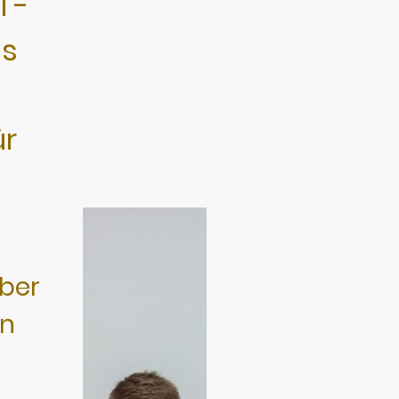
l -
is
ür
e
ber
en