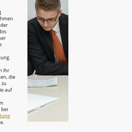
g
nehmen
 der
bis
ser
e
tung.
 Ihr
en, die
 zu
ie auf
im
 bei
tung
e.